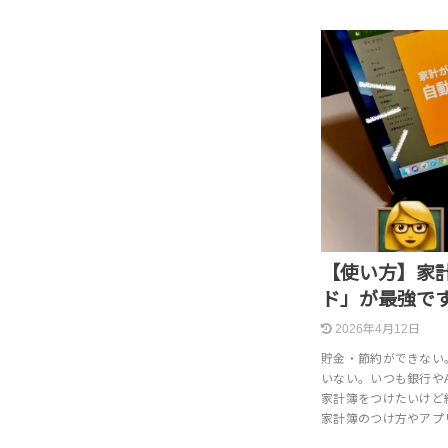
【使い方】家
ド」が最強で
2026年4月12日
貯金・節約ができない
いない。いつも銀行や
家計簿をつけたいけど
家計簿のつけ方やアプ