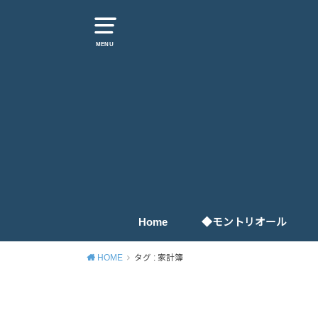
MENU
Home
◆モントリオール
生活お役立ち情報
観光情報
イベント
グルメ
HOME
タグ : 家計簿