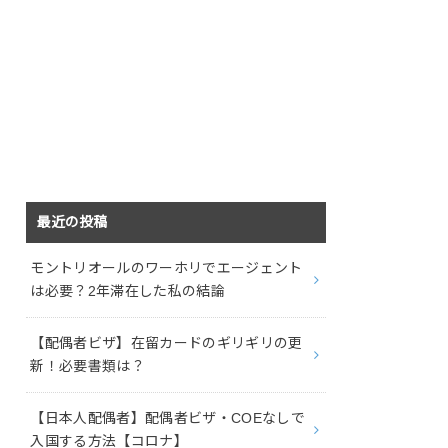
最近の投稿
モントリオールのワーホリでエージェント
は必要？2年滞在した私の結論
【配偶者ビザ】在留カードのギリギリの更
新！必要書類は？
【日本人配偶者】配偶者ビザ・COEなしで
入国する方法【コロナ】