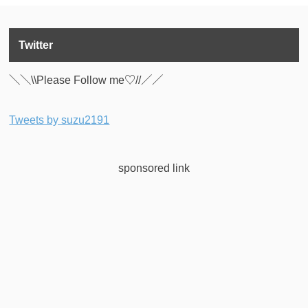
Twitter
＼＼\\Please Follow me♡//／／
Tweets by suzu2191
sponsored link