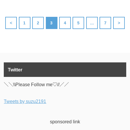
<
1
2
3
4
5
…
7
>
Twitter
＼＼\\Please Follow me♡//／／
Tweets by suzu2191
sponsored link