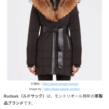
引用元：
https://www.rudsak.com/en/
image by：
https://www.rudsak.com/en/
Rudsak（ルドサック）
は、モントリオール発祥の
革製
品ブランド
です。