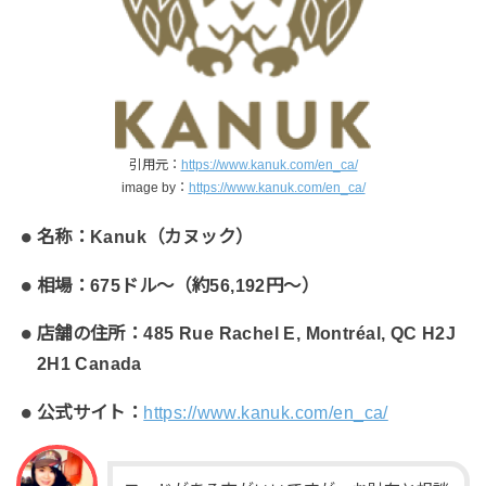
引用元：
https://www.kanuk.com/en_ca/
image by：
https://www.kanuk.com/en_ca/
名称：Kanuk（カヌック）
相場：675ドル～（約56,192円〜）
店舗の住所：485 Rue Rachel E, Montréal, QC H2J
2H1 Canada
公式サイト：
https://www.kanuk.com/en_ca/