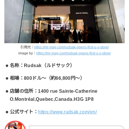
引用元：
https://mr-mag.com/rudsak-opens-first-u-s-store/
image by：
https://mr-mag.com/rudsak-opens-first-u-s-store/
名称：Rudsak（ルドサック）
相場：800ドル〜（約66,800円〜）
店舗の住所：1400 rue Sainte-Catherine
O.Montréal,Quebec,Canada.H3G 1P8
公式サイト：
https://www.rudsak.com/en/