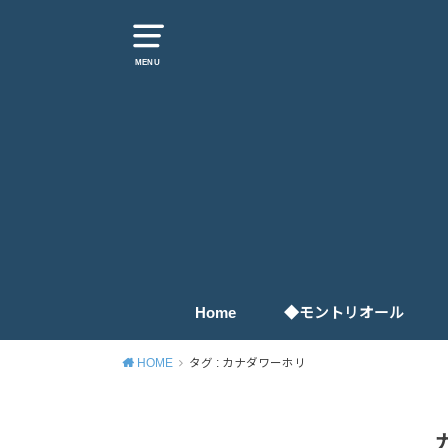
MENU
Home
◆モントリオール
生活お役立ち情報
観光情報
イベント
グルメ
HOME
タグ : カナダワーホリ