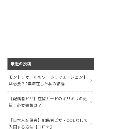
最近の投稿
モントリオールのワーホリでエージェント
は必要？2年滞在した私の結論
【配偶者ビザ】在留カードのギリギリの更
新！必要書類は？
【日本人配偶者】配偶者ビザ・COEなしで
入国する方法【コロナ】