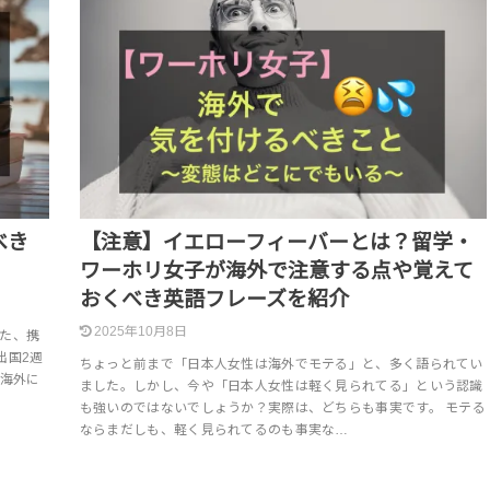
べき
【注意】イエローフィーバーとは？留学・
ワーホリ女子が海外で注意する点や覚えて
おくべき英語フレーズを紹介
2025年10月8日
た、携
出国2週
ちょっと前まで「日本人女性は海外でモテる」と、多く語られてい
 海外に
ました。しかし、今や「日本人女性は軽く見られてる」という認識
も強いのではないでしょうか？実際は、どちらも事実です。 モテる
ならまだしも、軽く見られてるのも事実な…