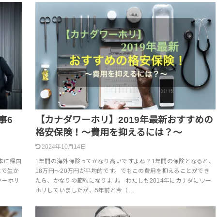
事6
【カナダワーホリ】2019年最新おすすめの
格安保険！〜費用を抑えるには？〜
2024年10月14日
本に帰国
1年間の海外保険ってかなり高いですよね？1年間の保険となると、
本で生か
18万円〜20万円が平均的です。でもこの費用を抑えることができ
ワーホリ
たら、かなりの節約になります。 わたしも2014年にカナダにワー
ホリしていましたが、5年前と今（…