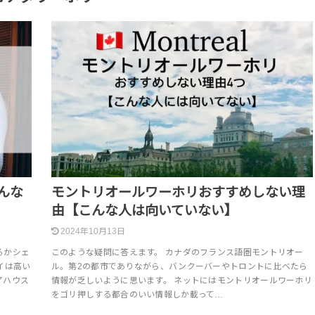
んな
モントリオールワーホリおすすめしない理
由【こんな人は向いていない】
2024年10月13日
るかシェ
このような疑問に答えます。 カナダのフランス語圏モントリオー
イは高い
ル。第2の都市でありながら、バンクーバーやトロントに比べたら
アハウス
情報が乏しいように思います。 ネットにはモントリオールワーホリ
をゴリ押しする都合のいい情報しか載って…